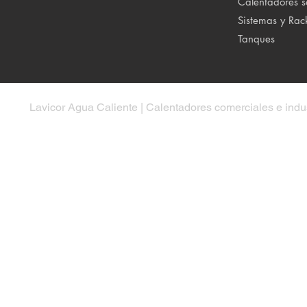
Calentadores s
Sistemas y Rac
Tanques
Lavicor Agua Caliente | Calentadores comerciales e indus