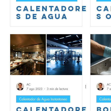
Calentadore
Ca
s de Agua
s 
para
pa
Albercas y
Ho
Piscinas:
Re
Soluciones
Gu
Eficientes
fu
para
nt
Relajarse y
ap
Disfrutar
s
AC
AC
7 ago 2023
3 min de lectura
7 
Calentador de Agua Instantaneo
Calenta
Calentadore
Bo