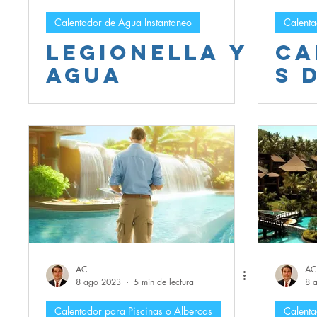
Calentador de Agua Instantaneo
Calenta
Legionella y
Ca
agua
s 
caliente:guí
pa
a que casi
La
nadie te da
y
Ti
La
pa
La
Ef
AC
AC
So
8 ago 2023
5 min de lectura
8 
Calentador para Piscinas o Albercas
Calenta